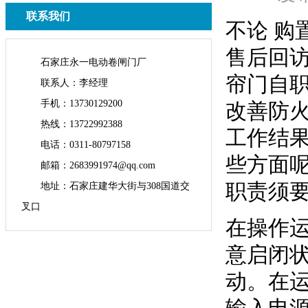
联系我们
不论 
售后回
石家庄永一电动卷闸门厂
帘门自
联系人：李经理
手机：13730129200
改善防
热线：13722992388
工作结
电话：0311-80797158
些方面
邮箱：2683991974@qq.com
职责须
地址：石家庄建华大街与308国道交
叉口
在操作
意启闭
动。在