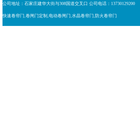
公司地址：石家庄建华大街与308国道交叉口 公司电话：13730129200
快速卷帘门,卷闸门定制,电动卷闸门,水晶卷帘门,防火卷帘门