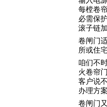
输入电
每樘卷
必需保
滚子链
卷闸门
所或住
咱们不
火卷帘
客户说
办理方
卷闸门又