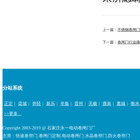
上一篇：
不锈钢卷闸门
下一篇：
卷闸门行业痛
分站系统
正定
|
栾城
|
井陉
|
新乐
|
辛集
|
晋州
|
无极
|
鹿泉
|
藁城
|
衡水
>>更多...
Copyright 2003-2019 @ 石家庄永一电动卷闸门厂
主营：快速卷帘门,卷闸门定制,电动卷闸门,水晶卷帘门,防火卷帘门